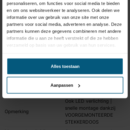
Aansluiting
13 polig
personaliseren, om functies voor social media te bieden
en om ons websiteverkeer te analyseren. Ook delen we
Kabelset type
Universeel met module
informatie over uw gebruik van onze site met onze
Zonder originele
partners voor social media, adverteren en analyse. Deze
Stekkeraansluiting
connectoren
partners kunnen deze gegevens combineren met andere
informatie die u aan ze heeft verstrekt of die ze hebben
Parkeersensoren
Nee
verzameld op basis van uw gebruik van hun services.
uitschakeling
Permanente stroom +30
Als extra
Bekijk
aanwezig
verkrijgbaar
product
Alles toestaan
Laadleiding +15 aanwezig
Als extra verkrijgbaar
Vrijschakelen nodig
Nee
Aanpassen
Montagetijd
45-60 min.
Ook LED verlichting |
snelle montage dankzij
Opmerking
VOORGEMONTEERDE
STEKKERDOOS