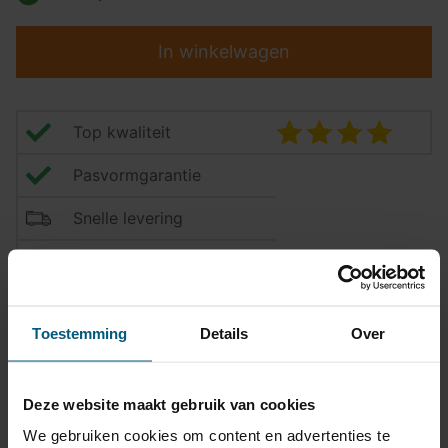
In winkelwagen
Top kwaliteit
Pasvormgarantie
Snelle levering
14 dagen bedenktijd
Klantbeoordeling
9,2/10
Toestemming
Details
Over
Kabelset specificatie
Deze website maakt gebruik van cookies
Artikelnummer
Unikit 13/8
We gebruiken cookies om content en advertenties te