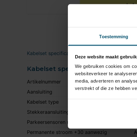
Toestemming
Kabelset specificatie
Downloads
Deze website maakt gebruik
We gebruiken cookies om cont
Kabelset specificatie
websiteverkeer te analyseren
media, adverteren en analys
Artikelnummer
U
verstrekt of die ze hebben v
Aansluiting
1
Kabelset type
U
Stekkeraansluiting
Z
Parkeersensoren uitschakeling
N
Permanente stroom +30 aanwezig
A