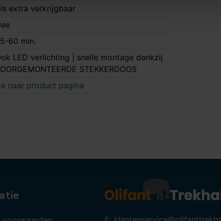
ls extra verkrijgbaar
ee
5-60 min.
ok LED verlichting | snelle montage dankzij
VOORGEMONTEERDE STEKKERDOOS
a naar product pagina
atie
E: klantenservice@olifanttrekh
 voorwaarden