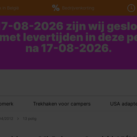
 in België
Bedrijvenkorting
7-08-2026 zijn wij gesl
 met levertijden in deze 
na 17-08-2026.
tomerk
Trekhaken voor campers
USA adapte
 04/2012
13 polig