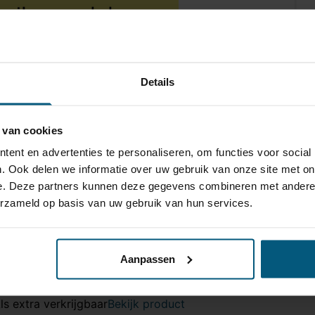
Details
 van cookies
ent en advertenties te personaliseren, om functies voor social
. Ook delen we informatie over uw gebruik van onze site met on
e. Deze partners kunnen deze gegevens combineren met andere i
nikit 13/8
erzameld op basis van uw gebruik van hun services.
3 polig
niverseel met module
onder originele connectoren
Aanpassen
ee
ls extra verkrijgbaar
Bekijk product