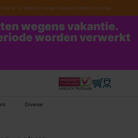
Voor 16:00 besteld, morgen bezorgd (indien voorradig)
oten wegens vakantie.
periode worden verwerkt
rs
Diverse