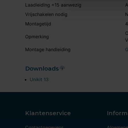
Laadleiding +15 aanwezig
A
Vrijschakelen nodig
N
Montagetijd
4
O
Opmerking
Montage handleiding
G
Downloads
Unikit 13
Klantenservice
Inform
Contactgegevens
Algemene