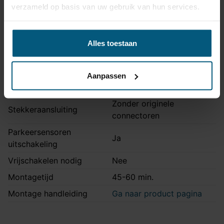
verzameld op basis van uw gebruik van hun services.
Kabelset specificatie
Alles toestaan
Artikelnummer
87BW031B1
Aansluiting
7 polig
Aanpassen
Kabelset type
Origineel
Zonder originele
Stekkeraansluiting
connectoren
Parkeersensoren
Ja
uitschakeling
Vrijschakelen nodig
Nee
Montagetijd
45-60 min.
Montage handleiding
Ga naar product pagina