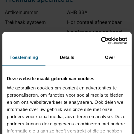
Artikelnummer
AHB 33A
Trekhaak systeem
Horizontaal afneembaar
Na afname van de kogel,
Uitvoering
blijft de houder van de
trekhaak zichtbaar.
Maximaal trekgewicht
3500 kg
Toestemming
Details
Over
Maximale kogeldruk
160 kg
Europees keurmerk
Ja
Deze website maakt gebruik van cookies
Bumperuitsnede
Nee
We gebruiken cookies om content en advertenties te
personaliseren, om functies voor social media te bieden
Montagetijd
3 uur
en om ons websiteverkeer te analyseren. Ook delen we
Ook voor fietsendrager
Ja
informatie over uw gebruik van onze site met onze
Ook M-pakket, Ook
partners voor social media, adverteren en analyse. Deze
Opmerking
hybride uitvoering
partners kunnen deze gegevens combineren met andere
informatie die u aan ze heeft verstrekt of die ze hebben
Montage handleiding
AHB 33A