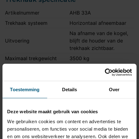
Artikelnummer
AHB 33A
Trekhaak systeem
Horizontaal afneembaar
Na afname van de kogel,
Uitvoering
blijft de houder van de
trekhaak zichtbaar.
Maximaal trekgewicht
3500 kg
Maximale kogeldruk
160 kg
Europees keurmerk
Ja
Bumperuitsnede
Nee
Toestemming
Details
Over
Montagetijd
3 uur
Ook voor fietsendrager
Ja
Deze website maakt gebruik van cookies
Ook M-pakket, Ook
We gebruiken cookies om content en advertenties te
Opmerking
hybride uitvoering
personaliseren, om functies voor social media te bieden
en om ons websiteverkeer te analyseren. Ook delen we
Montage handleiding
AHB 33A