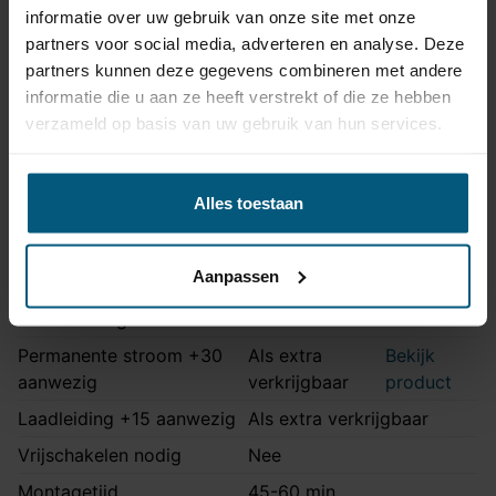
informatie over uw gebruik van onze site met onze
partners voor social media, adverteren en analyse. Deze
Kabelset specificatie
partners kunnen deze gegevens combineren met andere
informatie die u aan ze heeft verstrekt of die ze hebben
Artikelnummer
Unikit 13/8
verzameld op basis van uw gebruik van hun services.
Aansluiting
13 polig
Kabelset type
Universeel met module
Alles toestaan
Zonder originele
Stekkeraansluiting
connectoren
Aanpassen
Parkeersensoren
Nee
uitschakeling
Permanente stroom +30
Als extra
Bekijk
aanwezig
verkrijgbaar
product
Laadleiding +15 aanwezig
Als extra verkrijgbaar
Vrijschakelen nodig
Nee
Montagetijd
45-60 min.