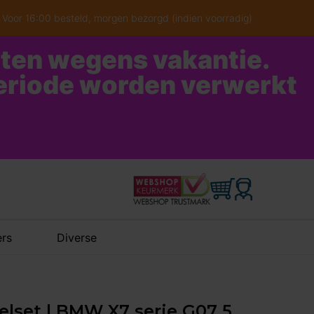
Voor 16:00 besteld, morgen bezorgd (indien voorradig)
oten wegens vakantie.
periode worden verwerkt
rs
Diverse
elset | BMW X7 serie G07 5