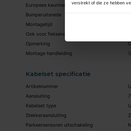
verstrekt of die ze hebben v
Europees keurmerk
J
Bumperuitsnede
N
Montagetijd
1
Ook voor fietsendrager
J
Opmerking
O
Montage handleiding
S
Kabelset specificatie
Artikelnummer
U
Aansluiting
7
Kabelset type
U
Stekkeraansluiting
Z
Parkeersensoren uitschakeling
N