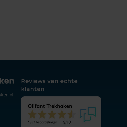
Reviews van echte
klanten
aken.nl