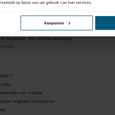
erzameld op basis van uw gebruik van hun services.
a
ee
 uur 30 minuten
Aanpassen
a
ok M-pakket, Ook hybride uitvoering
TB-089
nikit 7
 polig
niverseel met module
onder originele connectoren
ee