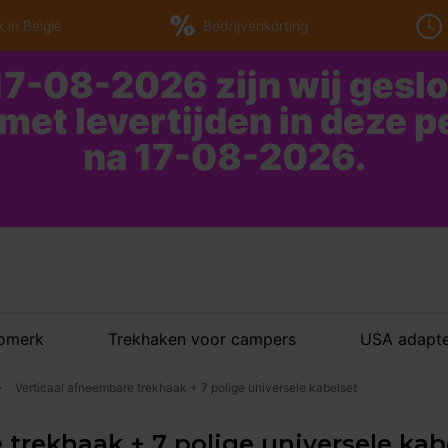
 in België
Bedrijvenkorting
7-08-2026 zijn wij gesl
 met levertijden in deze 
na 17-08-2026.
tomerk
Trekhaken voor campers
USA adapte
Verticaal afneembare trekhaak + 7 polige universele kabelset
 trekhaak + 7 polige universele kab