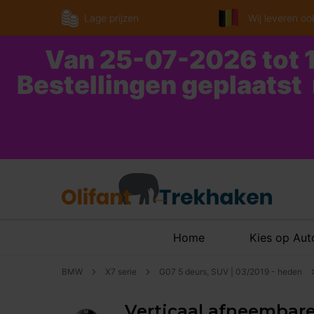
Lage prijzen
Wij leveren ook
Van 25-07-2026 tot 1
Bestellingen geplaatst
Home
Kies op Au
BMW
X7 serie
G07 5 deurs, SUV | 03/2019 - heden
Verticaal afneembare