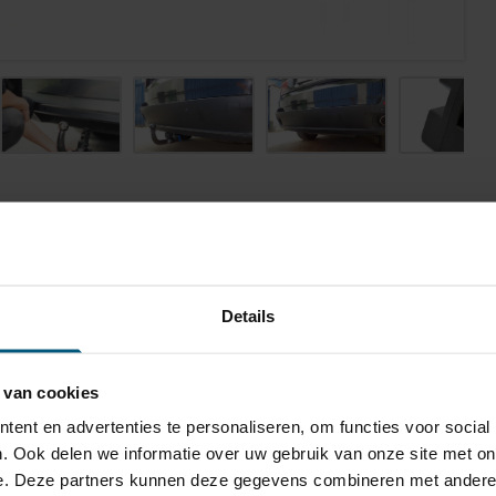
TB-089
Details
erticaal afneembaar
a afname van de kogel, is de houder van de
 van cookies
rekhaak volledig uit het zicht onttrokken.
ent en advertenties te personaliseren, om functies voor social
500 kg
. Ook delen we informatie over uw gebruik van onze site met on
00 kg
e. Deze partners kunnen deze gegevens combineren met andere i