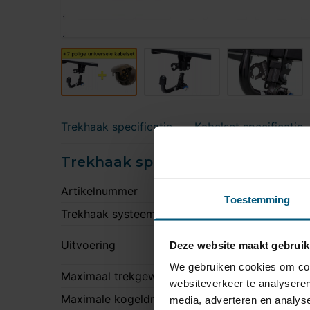
Trekhaak specificatie
Kabelset specificatie
Trekhaak specificatie
Artikelnummer
S
Toestemming
Trekhaak systeem
V
N
Uitvoering
Deze website maakt gebruik
t
We gebruiken cookies om cont
Maximaal trekgewicht
3
websiteverkeer te analyseren
Maximale kogeldruk
2
media, adverteren en analys