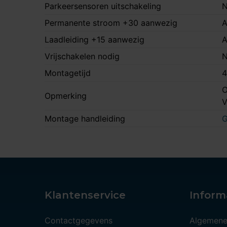
Parkeersensoren uitschakeling
N
Permanente stroom +30 aanwezig
A
Laadleiding +15 aanwezig
A
Vrijschakelen nodig
N
Montagetijd
4
O
Opmerking
Montage handleiding
G
Klantenservice
Inform
Contactgegevens
Algemene