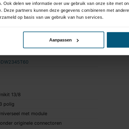
. Ook delen we informatie over uw gebruik van onze site met on
a
e. Deze partners kunnen deze gegevens combineren met andere i
a
erzameld op basis van uw gebruik van hun services.
ee
 uur
Aanpassen
a
ok M-pakket, Ook hybride uitvoering
GDW2345T60
nikit 13/8
3 polig
niverseel met module
onder originele connectoren