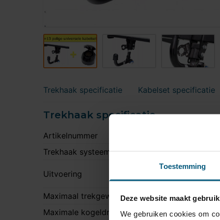
Trekhaak specificatie
Kabelset specificatie
Trekhaak specificatie
Artikelnummer
Trekhaak systeem
V
Toestemming
N
Uitvoering
t
Maximaal trekgewicht
3
Deze website maakt gebruik
Maximale kogeldruk
1
We gebruiken cookies om cont