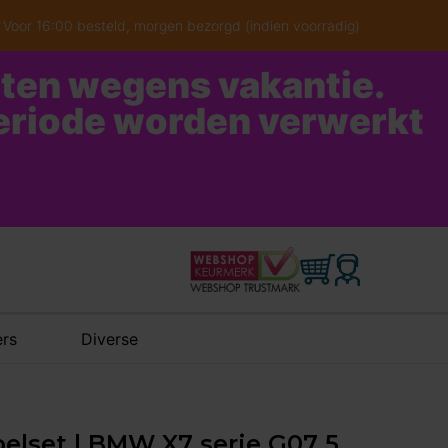
Voor 16:00 besteld, morgen bezorgd (indien voorradig)
oten wegens vakantie.
periode worden verwerkt
rs
Diverse
belset | BMW X7 serie G07 5