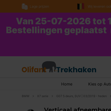
Lage prijzen
Wij leveren ook
Van 25-07-2026 tot 1
Bestellingen geplaatst
Home
Kies op Au
BMW
X7 serie
G07 5 deurs, SUV | 03/2019 - heden
Verticaal afneembare