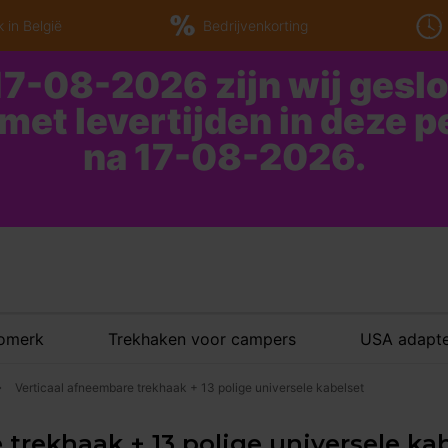
 in België
Bedrijvenkorting
7-08-2026 zijn wij gesl
 met levertijden in deze 
na 17-08-2026.
tomerk
Trekhaken voor campers
USA adapte
Verticaal afneembare trekhaak + 13 polige universele kabelset
 trekhaak + 13 polige universele ka