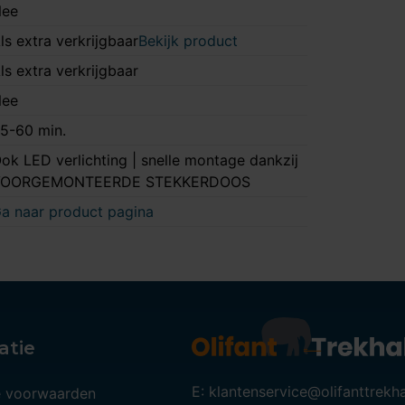
ee
ls extra verkrijgbaar
Bekijk product
ls extra verkrijgbaar
ee
5-60 min.
ok LED verlichting | snelle montage dankzij
VOORGEMONTEERDE STEKKERDOOS
a naar product pagina
atie
E: klantenservice@olifanttrekh
 voorwaarden