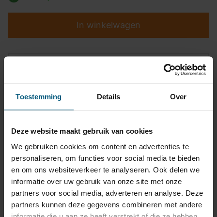
In winkelwagen
Top kwaliteit
Pasvormgarantie
Toestemming
Details
Over
Snelle levering
14 dagen bedenktijd
Deze website maakt gebruik van cookies
We gebruiken cookies om content en advertenties te
Klantbeoordeling
9,2/10
personaliseren, om functies voor social media te bieden
en om ons websiteverkeer te analyseren. Ook delen we
informatie over uw gebruik van onze site met onze
Kabelset specificatie
partners voor social media, adverteren en analyse. Deze
partners kunnen deze gegevens combineren met andere
Artikelnummer
87BW031B1
informatie die u aan ze heeft verstrekt of die ze hebben