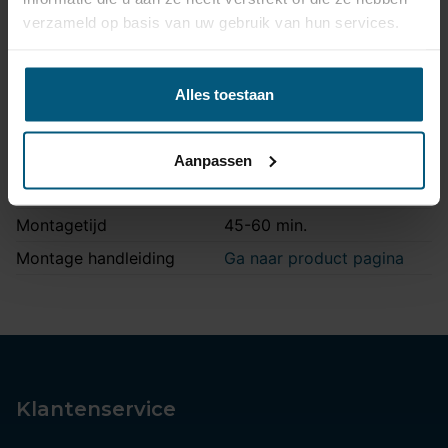
Aansluiting
7 polig
verzameld op basis van uw gebruik van hun services.
Kabelset type
Origineel
Zonder originele
Stekkeraansluiting
Alles toestaan
connectoren
Parkeersensoren
Ja
uitschakeling
Aanpassen
Vrijschakelen nodig
Nee
Montagetijd
45-60 min.
Montage handleiding
Ga naar product pagina
Klantenservice