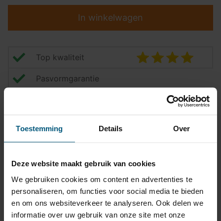
In winkelwagen
Top kwaliteit
Pasvormgarantie
Snelle levering
14 dagen bedenktijd
Toestemming
Details
Over
Klantbeoordeling
9,2/10
Deze website maakt gebruik van cookies
We gebruiken cookies om content en advertenties te
Trekhaak specificatie
personaliseren, om functies voor social media te bieden
Artikelnummer
STB-088
en om ons websiteverkeer te analyseren. Ook delen we
informatie over uw gebruik van onze site met onze
Trekhaak systeem
Vast