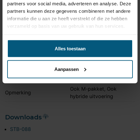
partners voor social media, adverteren en analyse. Deze
Kogel is bevestigd met
partners kunnen deze gegevens combineren met andere
Uitvoering
twee bouten.
informatie die u aan ze heeft verstrekt of die ze hebben
verzameld op basis van uw gebruik van hun services.
Maximaal trekgewicht
3500 kg
Maximale kogeldruk
200 kg
Europees keurmerk
Ja
Alles toestaan
Bumperuitsnede
Nee
Montagetijd
1 uur 30 minuten
Aanpassen
Ook voor fietsendrager
Ja
Ook M-pakket, Ook
Opmerking
hybride uitvoering
Downloads
STB-088