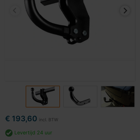
€ 193,60
incl. BTW
Levertijd
24 uur