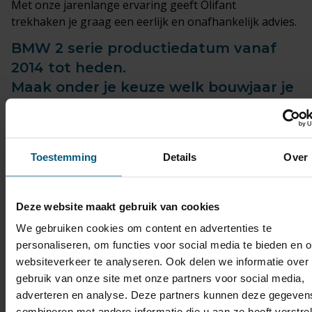
Met onze jarenlange ervaring geeft Olifant
trekhaken je graag een eerlijk en onafhankelijk advies.
BMW 2 serie productiedatum vanaf
2014 tot heden.
Maak onder je keuze welk bouwjaar je
BMW 2 serie is.
Bestel voordelig je trekhaak met
bijpassende kabelset!
Toestemming
Details
Over
Trekhaak met bijpassende kabelset
Deze website maakt gebruik van cookies
voor BMW 2 serie F22 2 deurs, Coupe |
We gebruiken cookies om content en advertenties te
03/2014 - heden
personaliseren, om functies voor social media te bieden en 
websiteverkeer te analyseren. Ook delen we informatie over
Trekhaak met bijpassende kabelset
gebruik van onze site met onze partners voor social media,
voor BMW 2 serie F23 2 deurs, Cabrio |
adverteren en analyse. Deze partners kunnen deze gegeven
combineren met andere informatie die u aan ze heeft verstrek