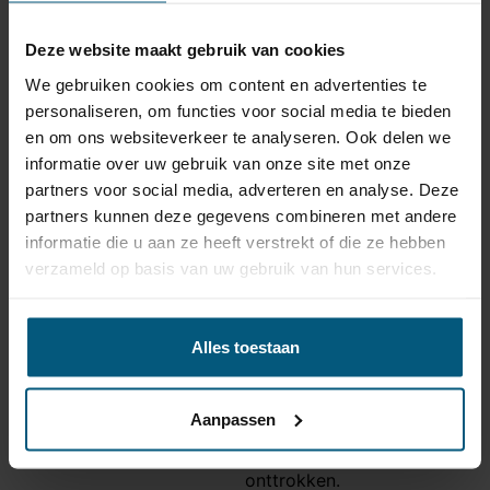
√ alle benodigde bekabeling, schroefjes en stekkertjes
√ rubberafdichtingen, kabeldoorvoeren en
Deze website maakt gebruik van cookies
connectoren
√ wanneer nodig voor een goede werking: trailer of
We gebruiken cookies om content en advertenties te
canbus modules
personaliseren, om functies voor social media te bieden
√ en natuurlijk: een 7 polige stekkerdoos
en om ons websiteverkeer te analyseren. Ook delen we
informatie over uw gebruik van onze site met onze
Deze verticale trekhaak is onderhoudsvrij en in
partners voor social media, adverteren en analyse. Deze
combinatie met de bijpassende kabelset is dit een
partners kunnen deze gegevens combineren met andere
uitstekende keuze!
informatie die u aan ze heeft verstrekt of die ze hebben
verzameld op basis van uw gebruik van hun services.
Trekhaak specificatie
Artikelnummer
STB-046
Alles toestaan
Trekhaak systeem
Verticaal afneembaar
Na afname van de kogel, is
Aanpassen
de houder van de trekhaak
Uitvoering
volledig uit het zicht
onttrokken.