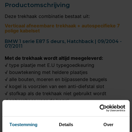
Productomschrijving
Deze trekhaak combinatie bestaat uit:
Verticaal afneembare trekhaak + autospecifieke 7
polige kabelset
BMW 1 serie E87 5 deurs, Hatchback | 09/2004 -
07/2011
Met de trekhaak wordt altijd meegeleverd:
√ type plaatje met E.U typegoedkeuring
√ bouwtekening met heldere plaatjes
√ alle bouten, moeren en bijpassende beugels
√ kogel is voorzien van een anti-diefstal slot
√ stofkap als de trekhaak niet gebruikt wordt
√ opberghoes voor de kogel
Met de originele 7 polige kabelset wordt altijd
meegeleverd:
Toestemming
Details
Over
√ een praktische schema