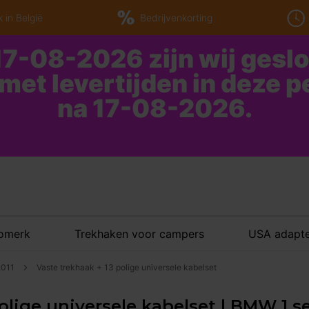
 in België
Bedrijvenkorting
7-08-2026 zijn wij gesl
 met levertijden in deze 
na 17-08-2026.
tomerk
Trekhaken voor campers
USA adapte
2011
Vaste trekhaak + 13 polige universele kabelset
olige universele kabelset | BMW 1 s