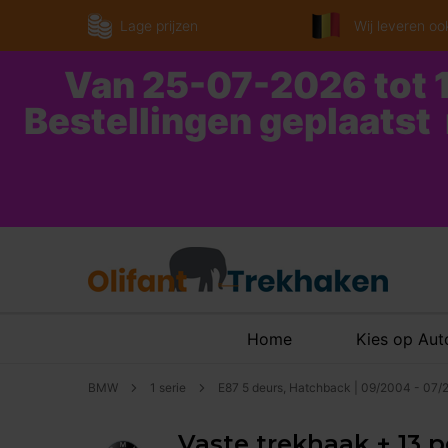
Lage prijzen
Wij leveren ook
Van 25-07-2026 tot 1
Bestellingen geplaatst
Home
Kies op Au
BMW
1 serie
E87 5 deurs, Hatchback | 09/2004 - 07/
Vaste trekhaak + 13 p