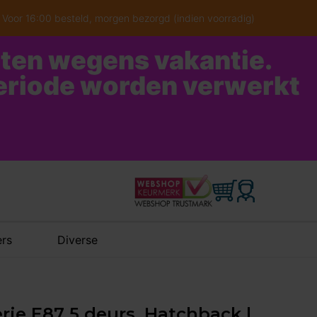
Voor 16:00 besteld, morgen bezorgd (indien voorradig)
oten wegens vakantie.
periode worden verwerkt
rs
Diverse
erie E87 5 deurs, Hatchback |