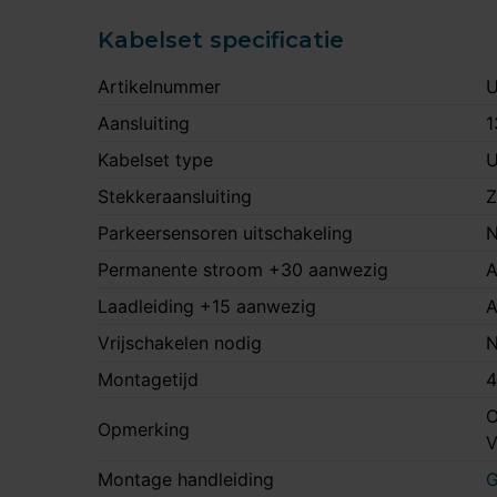
Kabelset specificatie
Artikelnummer
U
Aansluiting
1
Kabelset type
U
Stekkeraansluiting
Z
Parkeersensoren uitschakeling
N
Permanente stroom +30 aanwezig
A
Laadleiding +15 aanwezig
A
Vrijschakelen nodig
N
Montagetijd
4
O
Opmerking
Montage handleiding
G