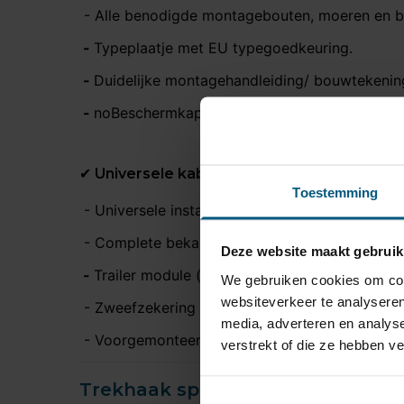
- Alle benodigde montagebouten, moeren en be
-
Typeplaatje met EU typegoedkeuring.
-
Duidelijke montagehandleiding/ bouwtekenin
-
noBeschermkap voor de kogelkop.
✔ Universele kabelset (13-polig)
Toestemming
- Universele installatiehandleiding
- Complete bekabeling
Deze website maakt gebruik
-
Trailer module (voorkomt storingen in het C
We gebruiken cookies om cont
websiteverkeer te analyseren
- Zweefzekering ter bescherming van de modu
media, adverteren en analys
- Voorgemonteerde 13 polige stekkerdoos.
verstrekt of die ze hebben v
Trekhaak specificatie