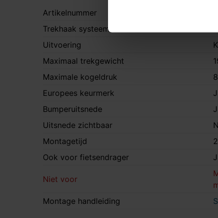
Artikelnummer
S
Trekhaak systeem
V
Uitvoering
K
Maximaal trekgewicht
1
Maximale kogeldruk
8
Europees keurmerk
J
Bumperuitsnede
J
Uitsnede zichtbaar
N
Montagetijd
2
Ook voor fietsendrager
J
M
Niet voor
m
Montage handleiding
S