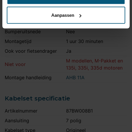
Maximaal trekgewicht
1965 kg
Maximale kogeldruk
80 kg
Aanpassen
Europees keurmerk
Ja
Bumperuitsnede
Nee
Montagetijd
1 uur 30 minuten
Ook voor fietsendrager
Ja
M modellen, M-Pakket en
Niet voor
135i, 335i, 335d motoren
Montage handleiding
AHB 11A
Kabelset specificatie
Artikelnummer
87BW008B1
Aansluiting
7 polig
Kabelset type
Origineel