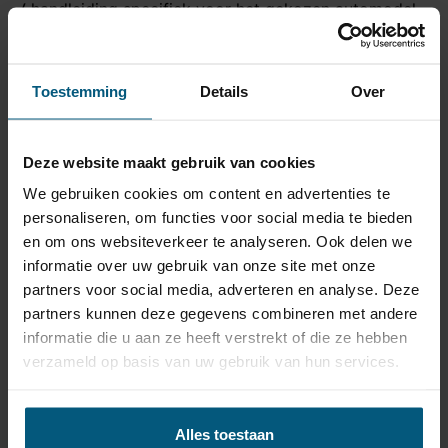
√ handleiding specifiek voor het gekozen automodel
√ alle bekabeling, schroefjes en benodigde onderdelen
√ rubberafdichtingen, originele kabeldoorvoeren en
connectoren
Toestemming
Details
Over
√ canbus of trailer modules als aanbevolen voor een
goede werking
√ een 7 polige contactdoos
Deze website maakt gebruik van cookies
Dit horizontaal systeem met originele kabelset vormt
We gebruiken cookies om content en advertenties te
een goede en veilige combinatie voor je auto!
personaliseren, om functies voor social media te bieden
en om ons websiteverkeer te analyseren. Ook delen we
Trekhaak specificatie
informatie over uw gebruik van onze site met onze
partners voor social media, adverteren en analyse. Deze
Artikelnummer
AHB 11A
partners kunnen deze gegevens combineren met andere
informatie die u aan ze heeft verstrekt of die ze hebben
Trekhaak systeem
Horizontaal afneembaar
verzameld op basis van uw gebruik van hun services.
Na afname van de kogel,
Uitvoering
blijft de houder van de
trekhaak zichtbaar.
Alles toestaan