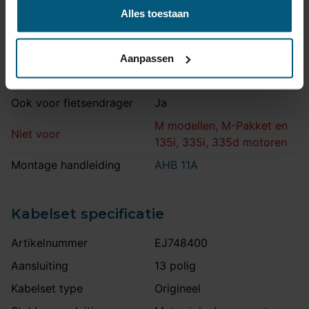
Maximale kogeldruk
80 kg
Alles toestaan
Europees keurmerk
Ja
Bumperuitsnede
Nee
Aanpassen
Montagetijd
1 uur 30 minuten
Ook voor fietsendrager
Ja
M modellen, M-Pakket en
Niet voor
135i, 335i, 335d motoren
Montage handleiding
AHB 11A
Kabelset specificatie
Artikelnummer
EJ748400
Aansluiting
13 polig
Kabelset type
Origineel