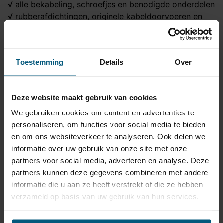
√ alle bekabeling, schroefjes en benodigde onderdelen
√ rubberafdichtingen, originele kabeldoorvoeren en
connectoren
√ wanneer nodig voor een goede werking: trailer of
canbus modules
Toestemming
Details
Over
√ contactdoos - 13 polig
Kortom een zorgeloze keuze van goede kwaliteit
tegen een uitstekende prijs!
Deze website maakt gebruik van cookies
We gebruiken cookies om content en advertenties te
Trekhaak specificatie
personaliseren, om functies voor social media te bieden
en om ons websiteverkeer te analyseren. Ook delen we
Artikelnummer
AHB 11A
informatie over uw gebruik van onze site met onze
Trekhaak systeem
Horizontaal afneembaar
partners voor social media, adverteren en analyse. Deze
partners kunnen deze gegevens combineren met andere
Na afname van de kogel,
informatie die u aan ze heeft verstrekt of die ze hebben
Uitvoering
blijft de houder van de
verzameld op basis van uw gebruik van hun services.
trekhaak zichtbaar.
Maximaal trekgewicht
1965 kg