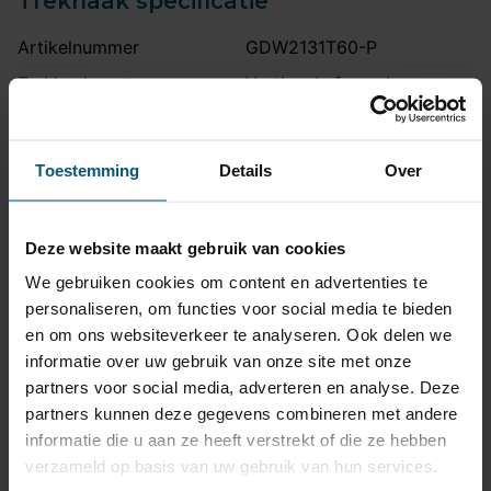
Trekhaak specificatie
Artikelnummer
GDW2131T60-P
Trekhaak systeem
Verticaal afneembaar
Na afname van de kogel, is
de houder van de trekhaak
Uitvoering
Toestemming
Details
Over
volledig uit het zicht
onttrokken.
Maximaal trekgewicht
2150 kg
Deze website maakt gebruik van cookies
Maximale kogeldruk
100 kg
We gebruiken cookies om content en advertenties te
Europees keurmerk
Ja
personaliseren, om functies voor social media te bieden
en om ons websiteverkeer te analyseren. Ook delen we
Bumperuitsnede
Ja
informatie over uw gebruik van onze site met onze
Uitsnede zichtbaar
Nee
partners voor social media, adverteren en analyse. Deze
partners kunnen deze gegevens combineren met andere
Montagetijd
2 uur
informatie die u aan ze heeft verstrekt of die ze hebben
Ook voor fietsendrager
Ja
verzameld op basis van uw gebruik van hun services.
Niet voor
RS4