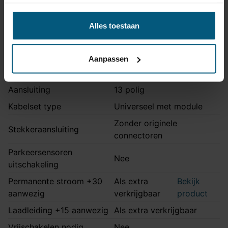
Opmerking
Ook voor S-line
Alles toestaan
Kabelset specificatie
Aanpassen
Artikelnummer
Unikit 13/8
Aansluiting
13 polig
Kabelset type
Universeel met module
Zonder originele
Stekkeraansluiting
connectoren
Parkeersensoren
Nee
uitschakeling
Permanente stroom +30
Als extra
Bekijk
aanwezig
verkrijgbaar
product
Laadleiding +15 aanwezig
Als extra verkrijgbaar
Vrijschakelen nodig
Nee