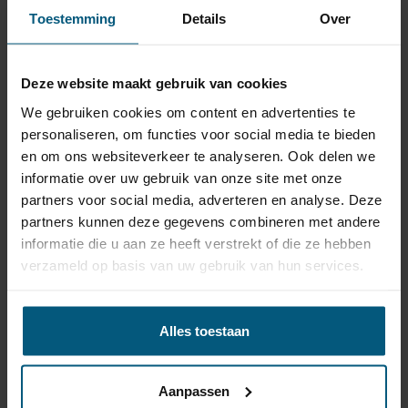
Artikelnummer
AHA 23A
Toestemming
Details
Over
Trekhaak systeem
Horizontaal afneembaar
Na afname van de kogel,
Deze website maakt gebruik van cookies
Uitvoering
blijft de houder van de
We gebruiken cookies om content en advertenties te
trekhaak zichtbaar.
personaliseren, om functies voor social media te bieden
Maximaal trekgewicht
2145 kg
en om ons websiteverkeer te analyseren. Ook delen we
Maximale kogeldruk
90 kg
informatie over uw gebruik van onze site met onze
partners voor social media, adverteren en analyse. Deze
Europees keurmerk
Ja
partners kunnen deze gegevens combineren met andere
Bumperuitsnede
Ja
informatie die u aan ze heeft verstrekt of die ze hebben
Uitsnede zichtbaar
Nee
verzameld op basis van uw gebruik van hun services.
Montagetijd
1 uur 30 minuten
Ook voor fietsendrager
Ja
Alles toestaan
Niet voor
S-Line en S4 | RS5 en S5
Opmerking
Ook Quattro modellen
Aanpassen