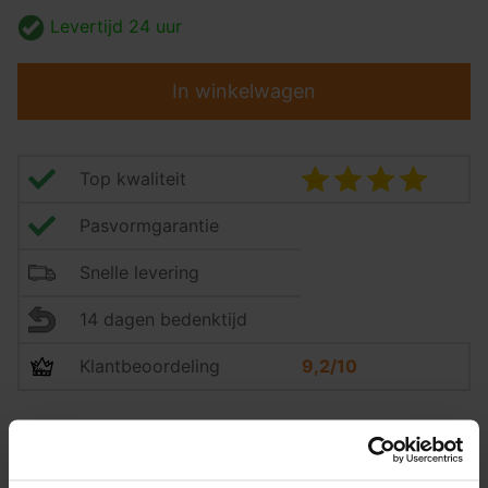
Levertijd
24 uur
In winkelwagen
Top kwaliteit
Pasvormgarantie
Snelle levering
14 dagen bedenktijd
Klantbeoordeling
9,2/10
Trekhaak specificatie