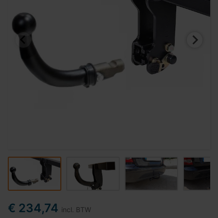
€ 234,74
incl. BTW