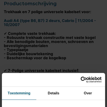
Productomschrijving
Trekhaak en 7 polige universele kabelset voor:
Audi A4 (type B6, B7) 2 deurs, Cabrio | 11/2004 -
10/2007
Complete vaste trekhaak:
✔
- Robuuste trekhaak constructie met vaste kogel
- Alle benodigde bouten, moeren, schroeven en
bevestigingsmaterialen
- Typeplaatje
- Duidelijke bouwtekening
- Beschermkap voor de kogelkop
7-Polige universele kabelset inclusief:
✔
- Universele installatiehandleiding voor eenvoudige
montage
- Volledige bekabeling
- Geïntegreerde trailer module voor storingsvrije
werking
Toestemming
Details
Over
- Zweefzekering ter bescherming van de trailer
module
- Voorgemonteerde 7 polige stekkerdoos