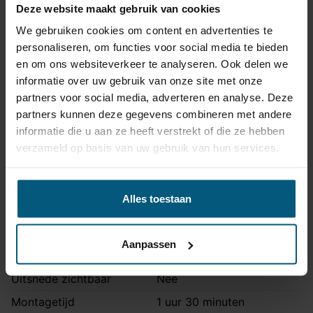
Deze website maakt gebruik van cookies
Met de Europese typegoedkeuring voldoen trekhaak
We gebruiken cookies om content en advertenties te
en kabelset aan alle geldende veiligheidsnormen.
personaliseren, om functies voor social media te bieden
en om ons websiteverkeer te analyseren. Ook delen we
Trekhaak specificatie
informatie over uw gebruik van onze site met onze
partners voor social media, adverteren en analyse. Deze
Artikelnummer
AHA 18
partners kunnen deze gegevens combineren met andere
Trekhaak systeem
Vast
informatie die u aan ze heeft verstrekt of die ze hebben
Kogel is bevestigd met
verzameld op basis van uw gebruik van hun services.
Uitvoering
twee bouten.
Maximaal trekgewicht
2000 kg
Alles toestaan
Maximale kogeldruk
80 kg
Europees keurmerk
Ja
Aanpassen
Bumperuitsnede
Ja
Uitsnede zichtbaar
Nee
Montagetijd
1 uur 30 minuten