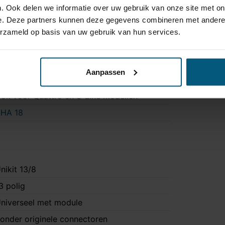
. Ook delen we informatie over uw gebruik van onze site met on
a
e. Deze partners kunnen deze gegevens combineren met andere i
ee
erzameld op basis van uw gebruik van hun services.
 uur 30 minuten
a
Aanpassen
S4, S4
ok voor Quattro en S-Line modellen
HA 18
nikit 13/8
3 polig
niverseel met module
onder originele connectoren