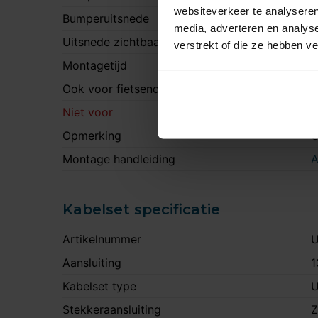
websiteverkeer te analyseren
Bumperuitsnede
J
media, adverteren en analys
Uitsnede zichtbaar
N
verstrekt of die ze hebben v
Montagetijd
1
Ook voor fietsendrager
J
Niet voor
R
Opmerking
O
Montage handleiding
A
Kabelset specificatie
Artikelnummer
U
Aansluiting
1
Kabelset type
U
Stekkeraansluiting
Z