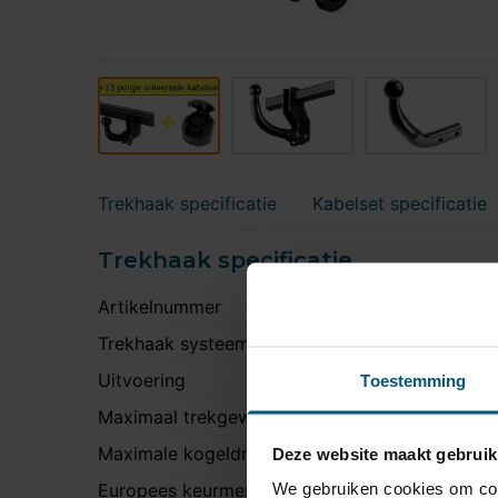
Trekhaak specificatie
Kabelset specificatie
Trekhaak specificatie
Artikelnummer
A
Trekhaak systeem
V
Uitvoering
K
Toestemming
Maximaal trekgewicht
2
Maximale kogeldruk
8
Deze website maakt gebruik
We gebruiken cookies om cont
Europees keurmerk
J