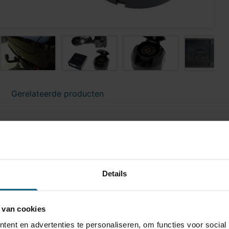
Gerelateerde producten
HA 18
ast
Details
ogel is bevestigd met twee bouten.
000 kg
0 kg
 van cookies
ent en advertenties te personaliseren, om functies voor social
a