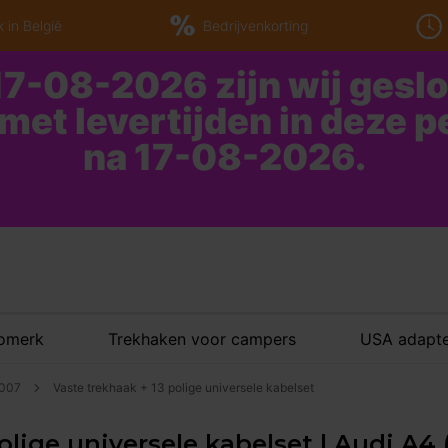
 in België
Bedrijvenkorting
7-08-2026 zijn wij gesl
 met levertijden in deze 
na 17-08-2026.
tomerk
Trekhaken voor campers
USA adapte
2007
Vaste trekhaak + 13 polige universele kabelset
olige universele kabelset | Audi A4 