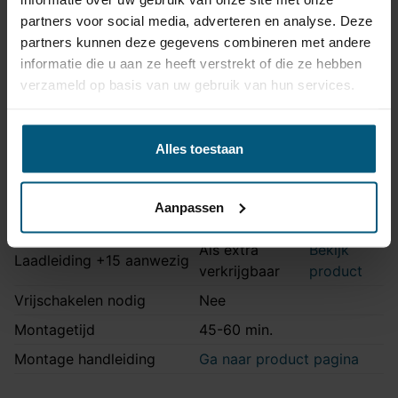
Artikelnummer
87AF011DH
partners voor social media, adverteren en analyse. Deze
Aansluiting
13 polig
partners kunnen deze gegevens combineren met andere
informatie die u aan ze heeft verstrekt of die ze hebben
Kabelset type
Origineel
verzameld op basis van uw gebruik van hun services.
Zonder originele
Stekkeraansluiting
connectoren
Parkeersensoren
Alles toestaan
Ja
uitschakeling
Permanente stroom +30
Aanpassen
Ja
aanwezig
Als extra
Bekijk
Laadleiding +15 aanwezig
verkrijgbaar
product
Vrijschakelen nodig
Nee
Montagetijd
45-60 min.
Montage handleiding
Ga naar product pagina