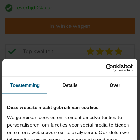
Levertijd
24 uur
In winkelwagen
Top kwaliteit
Pasvormgarantie
Snelle levering
Toestemming
Details
Over
14 dagen bedenktijd
Klantbeoordeling
9,2/10
Deze website maakt gebruik van cookies
We gebruiken cookies om content en advertenties te
personaliseren, om functies voor social media te bieden
Kabelset specificatie
en om ons websiteverkeer te analyseren. Ook delen we
informatie over uw gebruik van onze site met onze