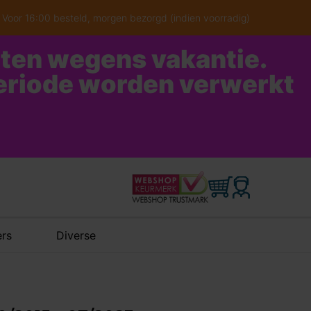
Voor 16:00 besteld, morgen bezorgd (indien voorradig)
oten wegens vakantie.
periode worden verwerkt
rs
Diverse