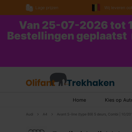
Lage prijzen
Wij leveren ook
Van 25-07-2026 tot 1
Bestellingen geplaatst
Home
Kies op Au
Audi
A4
Avant S-line (type B9) 5 deurs, Combi | 10/2