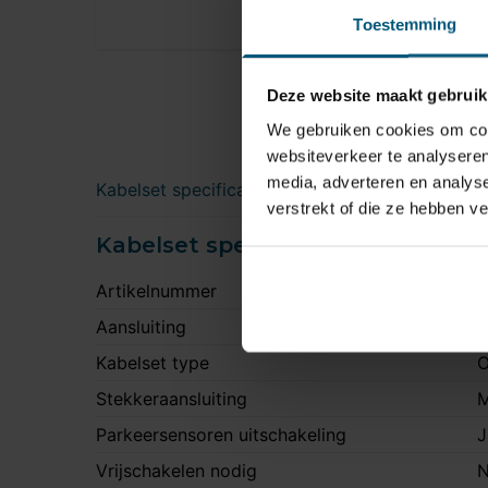
Toestemming
Deze website maakt gebruik
We gebruiken cookies om cont
websiteverkeer te analyseren
media, adverteren en analys
Kabelset specificatie
verstrekt of die ze hebben v
Kabelset specificatie
Artikelnummer
E
Aansluiting
7
Kabelset type
O
Stekkeraansluiting
M
Parkeersensoren uitschakeling
J
Vrijschakelen nodig
N