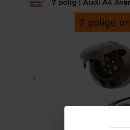
7 polig | Audi A4 Avan