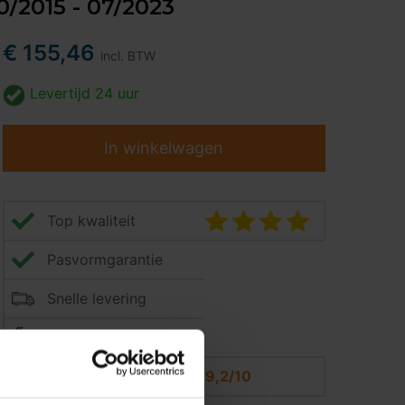
0/2015 - 07/2023
€ 155,46
incl. BTW
Levertijd
24 uur
In winkelwagen
Top kwaliteit
Pasvormgarantie
Snelle levering
14 dagen bedenktijd
Klantbeoordeling
9,2/10