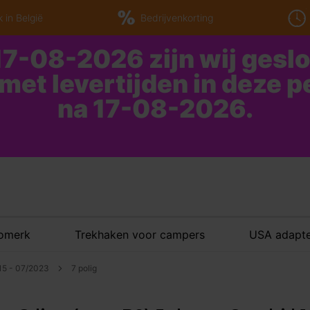
 in België
Bedrijvenkorting
7-08-2026 zijn wij gesl
 met levertijden in deze 
na 17-08-2026.
tomerk
Trekhaken voor campers
USA adapte
015 - 07/2023
7 polig