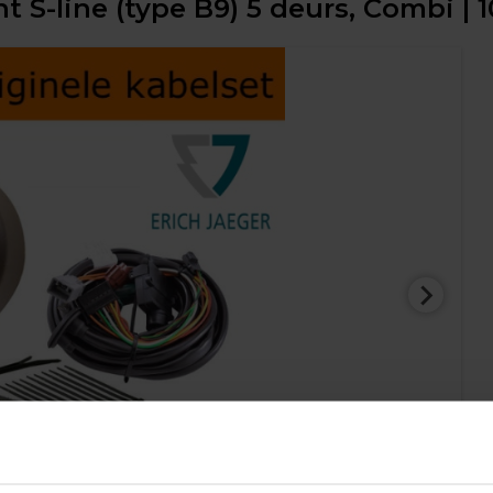
t S-line (type B9) 5 deurs, Combi | 1