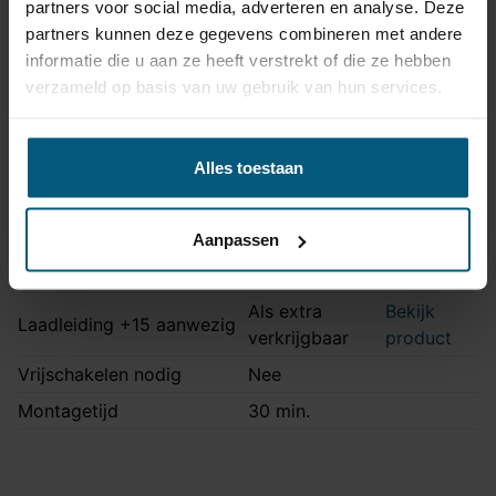
partners voor social media, adverteren en analyse. Deze
Artikelnummer
TE13U
partners kunnen deze gegevens combineren met andere
Aansluiting
13 polig
informatie die u aan ze heeft verstrekt of die ze hebben
Kabelset type
Universeel
verzameld op basis van uw gebruik van hun services.
Zonder originele
Stekkeraansluiting
connectoren
Alles toestaan
Parkeersensoren
Nee
uitschakeling
Aanpassen
Permanente stroom +30
Als extra
Bekijk
aanwezig
verkrijgbaar
product
Als extra
Bekijk
Laadleiding +15 aanwezig
verkrijgbaar
product
Vrijschakelen nodig
Nee
Montagetijd
30 min.